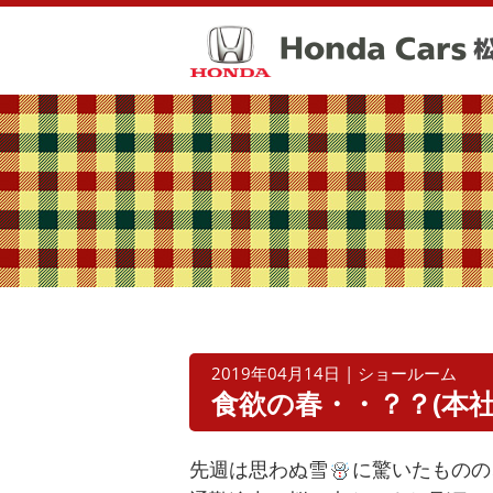
2019年04月14日 | ショールーム
食欲の春・・？？(本社
先週は思わぬ雪
に驚いたものの