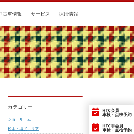
中古車情報
サービス
採用情報
カテゴリー
HTC会員
車検・点検予約
ショールーム
HTC非会員
松本・塩尻エリア
車検・点検予約