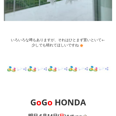
いろいろな噂もありますが、それはひとまず置いといて←
少しでも晴れてほしいですね
G
o
G
o
HONDA
明日 6月14日(
日
)