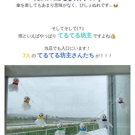
傘を差してもあまり意味がなく、びしょぬれです…
そしてそして(？)
てるてる坊主
雨といえばやっぱり
ですよね
当店でも入口にいます！
てるてる坊主さんたち
7人
の
が！！！