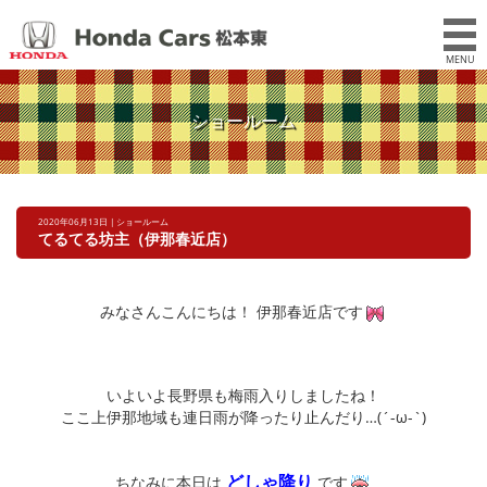
MENU
ショールーム
2020年06月13日 | ショールーム
てるてる坊主（伊那春近店）
みなさんこんにちは！ 伊那春近店です
いよいよ長野県も梅雨入りしましたね！
ここ上伊那地域も連日雨が降ったり止んだり…(´-ω-`)
どしゃ降り
ちなみに本日は
です