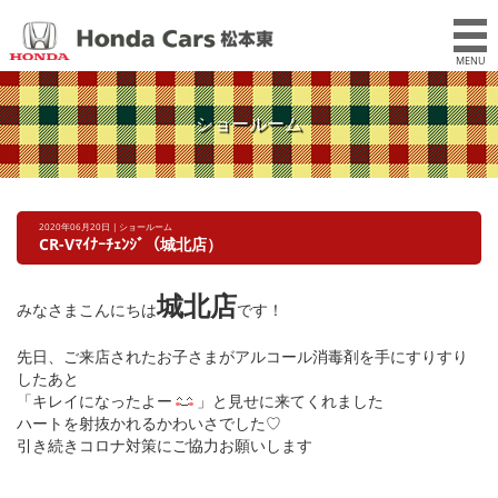
MENU
ショールーム
2020年06月20日 | ショールーム
CR-Vﾏｲﾅｰﾁｪﾝｼﾞ（城北店）
城北店
みなさまこんにちは
です！
先日、ご来店されたお子さまがアルコール消毒剤を手にすりすり
したあと
「キレイになったよー
」と見せに来てくれました
ハートを射抜かれるかわいさでした♡
引き続きコロナ対策にご協力お願いします