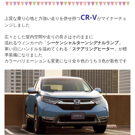
CR-V
上質な乗り心地と力強い走りを併せ持つ
がマイナーチェ
ンジしました
広々とした室内空間や走りの良さはそのままに
流れるウィンカーの「
シーケンシャルターンシグナルランプ
」
寒い日にハンドルを温めてくれる「
ステアリングヒーター
」が標
準装備になりました
カラーバリエーションも変更になり全６色のうち３色が新色です