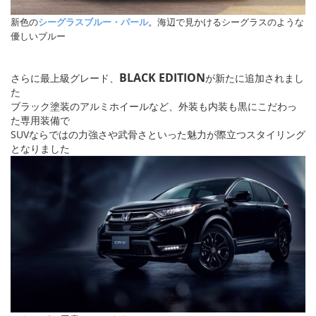
新色の
シーグラスブルー・パール
。海辺で見かけるシーグラスのような
優しいブルー
BLACK EDITION
さらに最上級グレード、
が新たに追加されまし
た
ブラック塗装のアルミホイールなど、外装も内装も黒にこだわっ
た専用装備で
SUVならではの力強さや武骨さといった魅力が際立つスタイリング
となりました