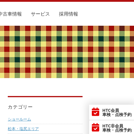
中古車情報
サービス
採用情報
カテゴリー
HTC会員
車検・点検予約
ショールーム
HTC非会員
松本・塩尻エリア
車検・点検予約