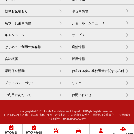
新車お見積もり
中古車情報
展示・試乗車情報
ショールームニュース
キャンペーン
サービス
はじめてご利用のお客様
店舗情報
会社概要
採用情報
環境保全活動
お客様本位の業務運営に関する方針
プライバシーポリシー
リンク
ご利用にあたって
お問い合わせ
Copyright ©
2026 Honda Cars Matsumotohigashi. All Right Rights Reserved
Honda Cars 松本東（株式会社ホンダカーズ松本東）
／古物商登録番号：長野県公安委員会 古物商許
可証番号 第481310900009号
HTC会員
HTC非会員