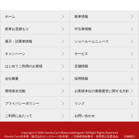
ホーム
新車情報
新車お見積もり
中古車情報
展示・試乗車情報
ショールームニュース
キャンペーン
サービス
はじめてご利用のお客様
店舗情報
会社概要
採用情報
環境保全活動
お客様本位の業務運営に関する方針
プライバシーポリシー
リンク
ご利用にあたって
お問い合わせ
Copyright ©
2026 Honda Cars Matsumotohigashi. All Right Rights Reserved
Honda Cars 松本東（株式会社ホンダカーズ松本東）
／古物商登録番号：長野県公安委員会 古物商許