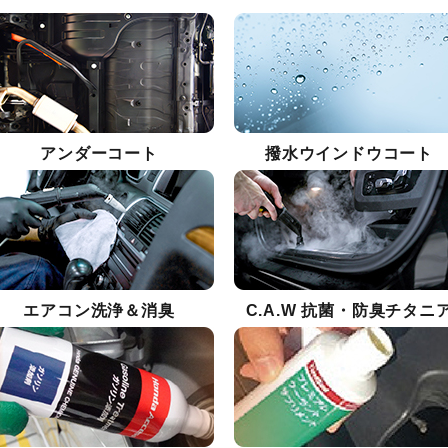
アンダーコート
撥水ウインドウコート
エアコン洗浄＆消臭
C.A.W 抗菌・防臭チタニ