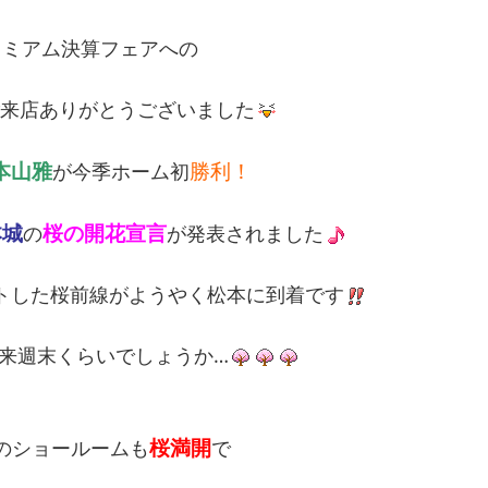
レミアム決算フェアへの
来店ありがとうございました
本山雅
勝利！
が今季ホーム初
本城
桜の開花宣言
の
が発表されました
ートした桜前線がようやく松本に到着です
来週末くらいでしょうか…
桜満開
のショールームも
で