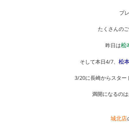
プ
たくさんのご
松
昨日は
松
そして本日4/7、
3/20に長崎からスタ
満開になるのは
城北店