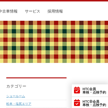
中古車情報
サービス
採用情報
カテゴリー
HTC会員
車検・点検予約
ショールーム
HTC非会員
松本・塩尻エリア
車検・点検予約