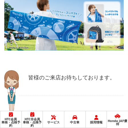
皆様のご来店お待ちしております。
HTC会員
HTC非会員
Honda JAF優
車検・点検予
車検・点検予
サービス
中古車
採用情報
待
約
約