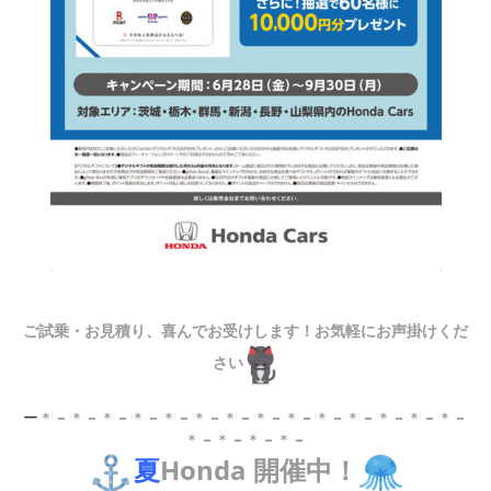
ご試乗・お見積り、喜んでお受けします！お気軽にお声掛けくだ
さい
ー
＊
－
＊
－
＊
－
＊
－
＊
－
＊
－
＊
－
＊
－
＊
－
＊
－
＊
－
＊
－
＊
－
＊
－
＊
－
＊
－
＊
－
＊
－
夏
Honda 開催中！