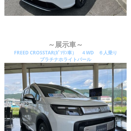
～展示車～
FREED CROSSTAR(ｶﾞｿﾘﾝ車） ４WD ６人乗り
プラチナホライトパール