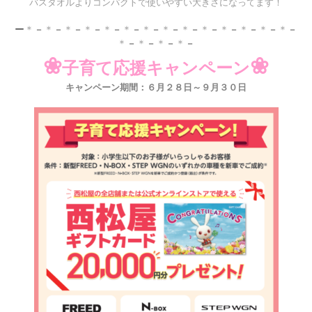
バスタオルよりコンパクトで使いやすい大きさになってます！
ー
＊
－
＊
－
＊
－
＊
－
＊
－
＊
－
＊
－
＊
－
＊
－
＊
－
＊
－
＊
－
＊
－
＊
－
＊
－
＊
－
＊
－
＊
－
❀
❀
子育て応援キャンペーン
キャンペーン期間：６月２８日～９月３０日