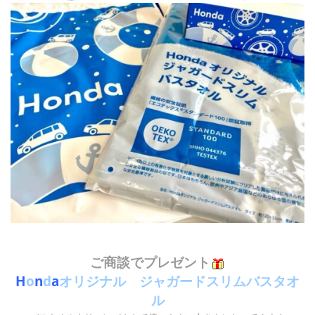
ご商談でプレゼント
H
o
n
d
a
オリジナル ジャガードスリムバスタオ
ル