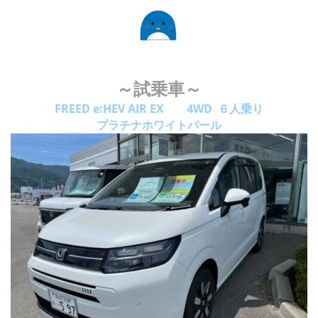
～試乗車～
FREED e:HEV AIR EX 4WD ６人乗り
プラチナホワイトパール