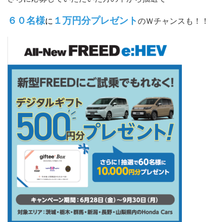
６０名様
１万円分プレゼント
に
のＷチャンスも！！