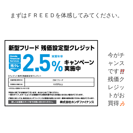
まずはＦＲＥＥＤを体感してみてください。
今がチ
ャンス
です
残価ク
レジッ
トがお
買得