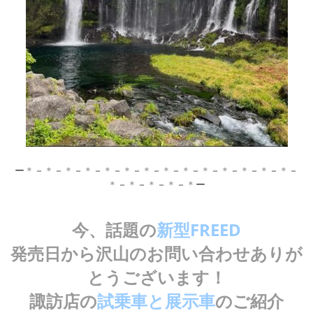
ー
＊
－
＊
－
＊
－
＊
－
＊
－
＊
－
＊
－
＊
－
＊
－
＊
－
＊
－
＊
－
＊
－
＊
－
＊
－
＊
－
＊
－
＊
－
＊
ー
今、話題の
新型FREED
発売日から沢山のお問い合わせありが
とうございます！
諏訪店の
試乗車と展示車
のご紹介