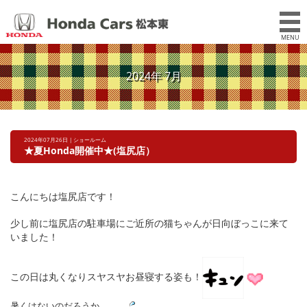
MENU
2024年 7月
2024年07月26日 | ショールーム
★夏Honda開催中★(塩尻店）
こんにちは塩尻店です！
少し前に塩尻店の駐車場にご近所の猫ちゃんが日向ぼっこに来て
いました！
この日は丸くなりスヤスヤお昼寝する姿も！
暑くはないのだろうか、、、