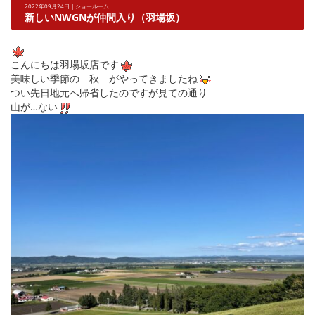
2022年09月24日 | ショールーム
新しいNWGNが仲間入り（羽場坂）
こんにちは羽場坂店です
美味しい季節の 秋 がやってきましたね
つい先日地元へ帰省したのですが見ての通り
山が…ない