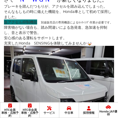
ブレーキを踏んだつもりが、アクセルを踏み込んでしまった。
そんなもしもの時に備えた機能を、Honda車として初めて採用し
ました。
急アクセル抑制機能
別途販売店の専用機器によるｾｯﾃｨﾝｸﾞ作業が必要です。
障害物がない場合も、踏み間違いによる急発進、急加速を抑制
し、音と表示で警告。
安心感のある運転をサポートします。
充実したHonda SENSINGを体験してみませんか
HTC会員
HTC非会員
Honda JAF優
車検・点検予
車検・点検予
サービス
中古車
採用情報
待
約
約