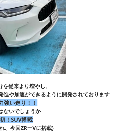
配分を従来より増やし、
発進や加速ができるように開発されております
力強い走り！！
はないでしょうか
 初！SUV搭載
れ、今回ZRーVに搭載)