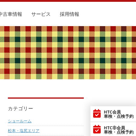
中古車情報
サービス
採用情報
カテゴリー
HTC会員
車検・点検予約
ショールーム
HTC非会員
松本・塩尻エリア
車検・点検予約