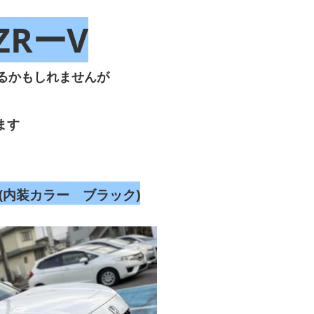
ZRーV
るかもしれませんが
ます
(内装カラー ブラック)