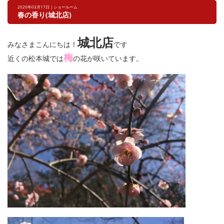
2020年03月17日 | ショールーム
春の香り(城北店)
城北店
みなさまこんにちは！
です
梅
近くの松本城では
の花が咲いています。