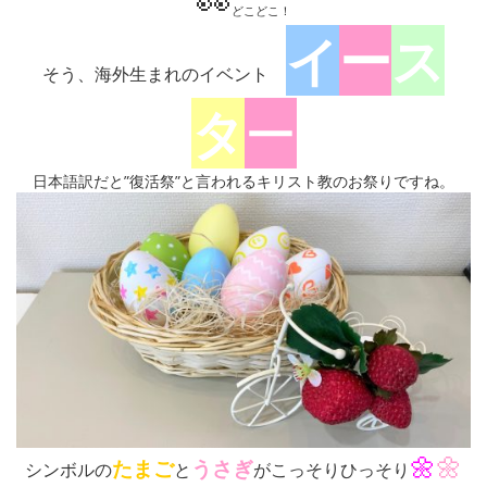
👀
どこどこ！
イ
ー
ス
そう、海外生まれのイベント
タ
ー
日本語訳だと”復活祭”と言われるキリスト教のお祭りですね。
🌼
🌼
たまご
うさぎ
シンボルの
と
がこっそりひっそり