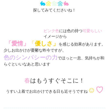
🐇
🌼
🌼
🌼
🐇
探してみてくださいね！
ピンク色
には色の持つ
可愛らしい
イメージから
「愛情」
「
優しさ」
を感じる効果があります。
少しお出かけが憂鬱な昨今ですが、
色のシンパシーの力
でほっと一息、気持ちが和
らぐといいなあと思います
春
はもうすぐそこに！
☺
♡
うすい上着でお出かけできる日も近そうですね