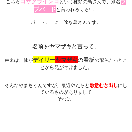
コザクラインコ
ラ
こちら
という種類の鳥さんで、別名
ブバード
と言われるくらい、
パートナーに一途な鳥さんです。
名前を
ヤマザキ
と言って、
デイリー
ヤマザキ
の看板
由来は、体が
の配色だったこ
とから兄が付けました。
そんなやまちゃんですが、最近やたらと
敵意むき出し
にし
ているものがありまして
それは…