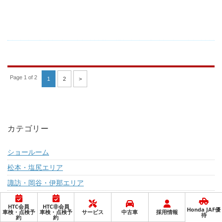
Page 1 of 2
1
2
>
カテゴリー
ショールーム
松本・塩尻エリア
諏訪・岡谷・伊那エリア
飯田エリア
HTC会員
HTC非会員
Honda JAF優
車検・点検予
車検・点検予
サービス
中古車
採用情報
キャンペーン
待
約
約