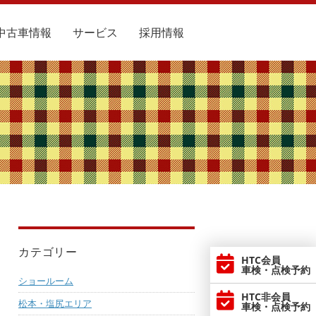
中古車情報
サービス
採用情報
カテゴリー
HTC会員
車検・点検予約
ショールーム
HTC非会員
松本・塩尻エリア
車検・点検予約