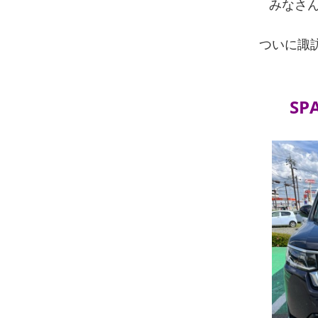
みなさ
ついに諏
SP