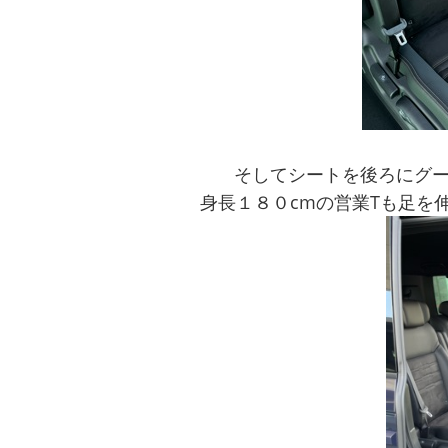
そしてシートを後ろにグ
身長１８０cmの営業Tも足を伸