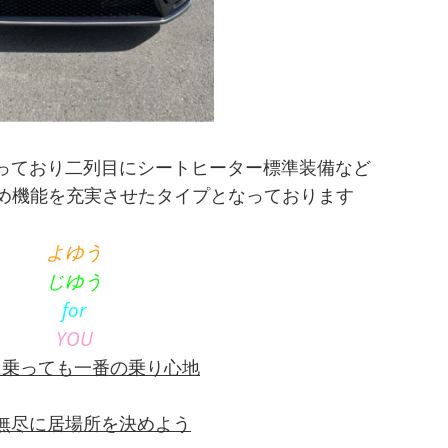
っており二列目にシートヒーター標準装備など
高め機能を充実させたタイプとなっております
よゆう
じゆう
for
YOU
に乗っても一番の乗り心地
無尽に居場所を決めよう