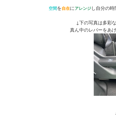
を
に
し自分の時
空間
自在
アレンジ
↓下の写真は多彩
真ん中のレバーをあ