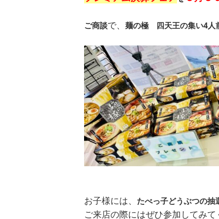
で、
ご商談
麺の極 四天王の集い4人
お子様には、
たべっ子どうぶつの抽
ご来店の際にはぜひ参加してみて