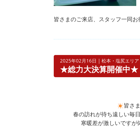
皆さまのご来店、スタッフ一同お
2025年02月16日 | 松本・塩尻エリア
★総力大決算開催中★
皆さ
春の訪れが待ち遠しい毎
寒暖差が激しいですが