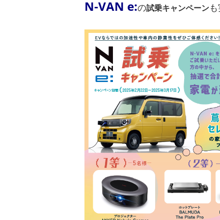
N-VAN e:
の
も
試乗キャンペーン