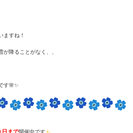
いますね！
雪が降ることがなく、、
す🌸✨
０日
まで
開催中です