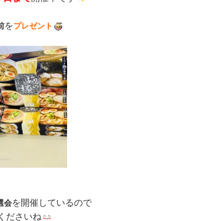
を
前
プレゼント
を開催しているので
選会
くださいね