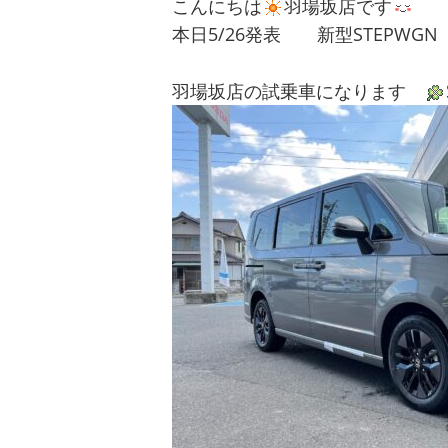
こんにちは
羽場坂店です
本日5/26発表 新型STEPW
羽場坂店の試乗車になります