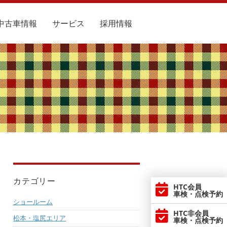
中古車情報
サービス
採用情報
カテゴリー
HTC会員
車検・点検予約
ショールーム
HTC非会員
松本・塩尻エリア
車検・点検予約